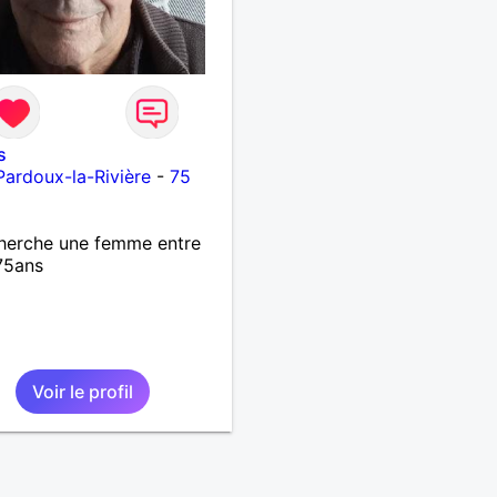
s
Pardoux-la-Rivière
-
75
herche une femme entre
75ans
Voir le profil