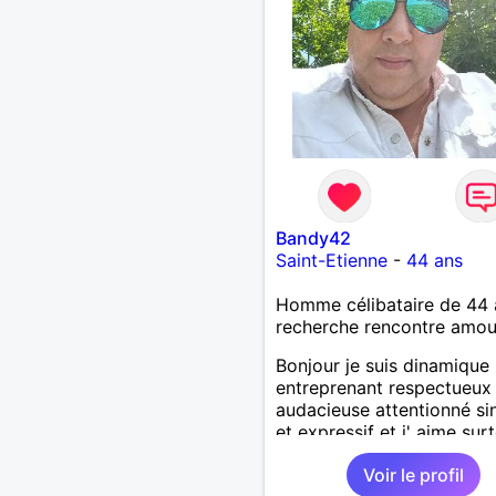
Bandy42
Saint-Etienne
-
44 ans
Homme célibataire de 44 
recherche rencontre amo
Bonjour je suis dinamique
entreprenant respectueux
audacieuse attentionné si
et expressif et j' aime sur
les câlins et à les partage
Voir le profil
humour et amour bisous à