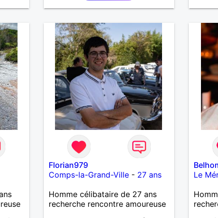
Florian979
Belho
Comps-la-Grand-Ville
-
27 ans
Le Mér
ans
Homme célibataire de 27 ans
Homme
ureuse
recherche rencontre amoureuse
recher