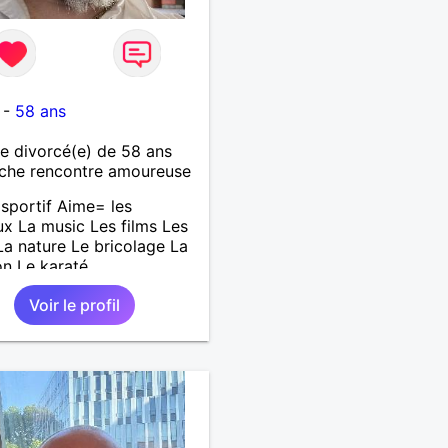
-
58 ans
 divorcé(e) de 58 ans
che rencontre amoureuse
sportif Aime= les
x La music Les films Les
 La nature Le bricolage La
on Le karaté
Voir le profil