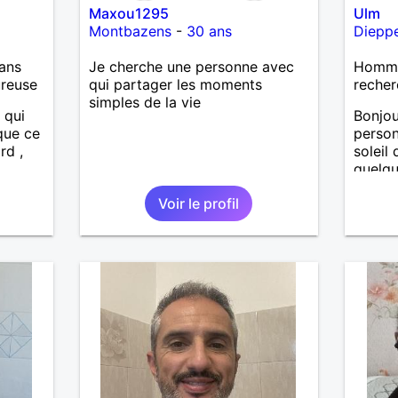
Maxou1295
Ulm
Montbazens
-
30 ans
Diepp
ans
Je cherche une personne avec
Homme
ureuse
qui partager les moments
recher
simples de la vie
 qui
Bonjou
ue ce
person
rd ,
soleil
quelqu
f tout
aime l
Voir le profil
s pour
prise 
partag
une pe
.