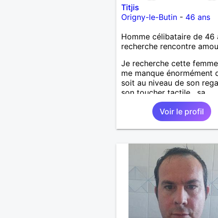
Titjis
Origny-le-Butin
-
46 ans
Homme célibataire de 46 
recherche rencontre amo
Je recherche cette femme
me manque énormément q
soit au niveau de son rega
son toucher tactile , sa
simplicité , sa douceur bre
Voir le profil
ces défauts et ses qualité
une relation pérenne