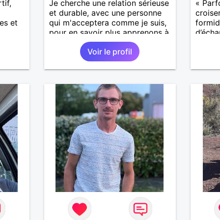
tif,
Je cherche une relation sérieuse
« Parf
et durable, avec une personne
croise
es et
qui m'acceptera comme je suis,
formida
pour en savoir plus apprenons à
d’écha
nous connaître 🙂
compre
Voir le profil
import
ire
notre v
e