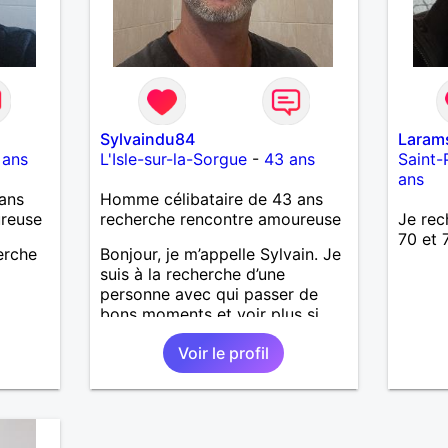
Sylvaindu84
Laram
 ans
L'Isle-sur-la-Sorgue
-
43 ans
Saint-
ans
ans
Homme célibataire de 43 ans
ureuse
recherche rencontre amoureuse
Je rec
70 et 
herche
Bonjour, je m’appelle Sylvain. Je
suis à la recherche d’une
personne avec qui passer de
bons moments et voir plus si
nous nous correspondons.
Voir le profil
J’aime la nature, les voyages et
aussi faire la fête de temps en
temps ;-)Je suis papa d’un petit
garçon de 7 ans dont je
m’occupe en garde alternée.