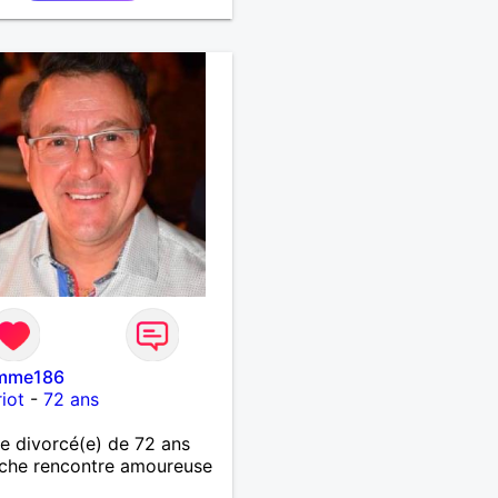
mme186
iot
-
72 ans
 divorcé(e) de 72 ans
che rencontre amoureuse