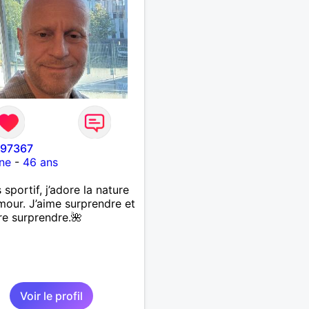
i97367
ne
-
46 ans
 sportif, j’adore la nature
umour. J’aime surprendre et
re surprendre.🌺
Voir le profil