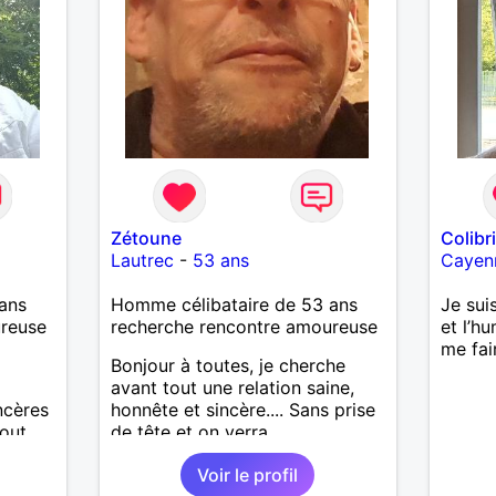
revanche, vous pouvez me
contacter pour avoir plus
d'informations. A bientôt
Zétoune
Colibr
Lautrec
-
53 ans
Cayen
ans
Homme célibataire de 53 ans
Je suis
ureuse
recherche rencontre amoureuse
et l’h
me fai
Bonjour à toutes, je cherche
avant tout une relation saine,
ncères
honnête et sincère.... Sans prise
tout
de tête et on verra
r avec
Voir le profil
+ à