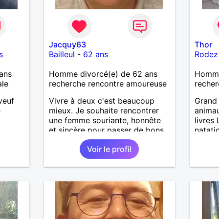
Jacquy63
Thor
s
Bailleul
-
62 ans
Rodez
ans
Homme divorcé(e) de 62 ans
Homme
ale
recherche rencontre amoureuse
recher
veuf
Vivre à deux c'est beaucoup
Grand 
e
mieux. Je souhaite rencontrer
animau
une femme souriante, honnête
livres
et sincère pour passer de bons
natati
moments, qui aime plaisanter, se
Voir le profil
balader et partager, je le
souhaite, notre complicité.
J'aime beaucoup les chantiers
de randonnée pour se défouler,
se relaxer, se détendre et
finalement prendre du bon
temps. C'est difficile de tout
dire en quelques lignes. En