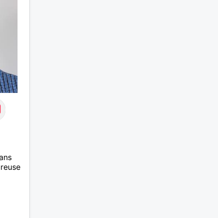
J’aime à peu près tous les styles
de musique. (Oui je suis pas trop
fan de Jul). Je fais du sport
pour garder la forme et plutôt
agréable à regarder. (Enfin je le
pense en tout cas 😂)
ans
ureuse