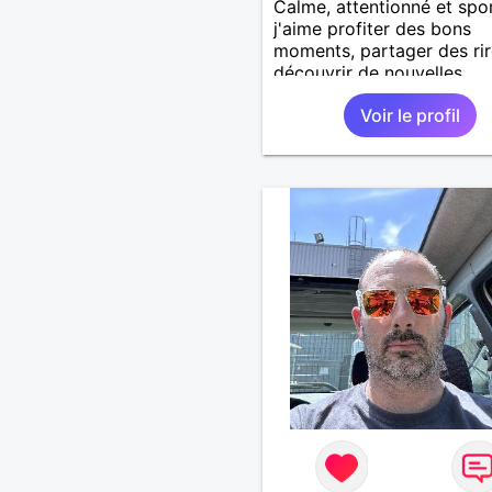
Calme, attentionné et spor
j'aime profiter des bons
moments, partager des rir
découvrir de nouvelles
expériences. Sincère et à
Voir le profil
l'écoute, je recherche une
personne avec qui constru
une belle complicité et un
relation authentique.