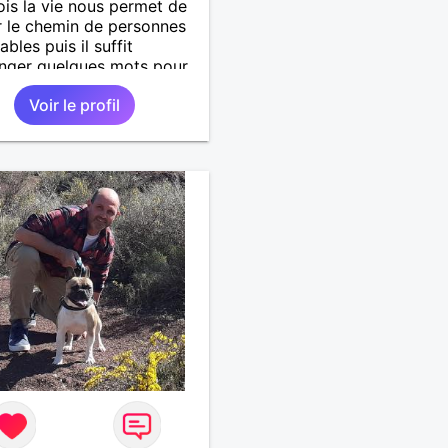
ois la vie nous permet de
r le chemin de personnes
bles puis il suffit
nger quelques mots pour
ndre qu’elles deviennent
Voir le profil
antes et pour le reste de
ie. »