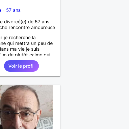
e
-
57 ans
 divorcé(e) de 57 ans
che rencontre amoureuse
r je recherche la
ne qui mettra un peu de
 dans ma vie je suis
'un de plutôt calme qui
es choses simples sans
Voir le profil
de tête, simplement
er de belles choses avec
rsonne qui me ressemble