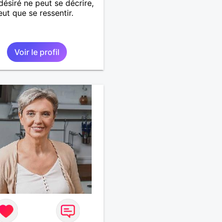
 désiré ne peut se décrire,
eut que se ressentir.
Voir le profil