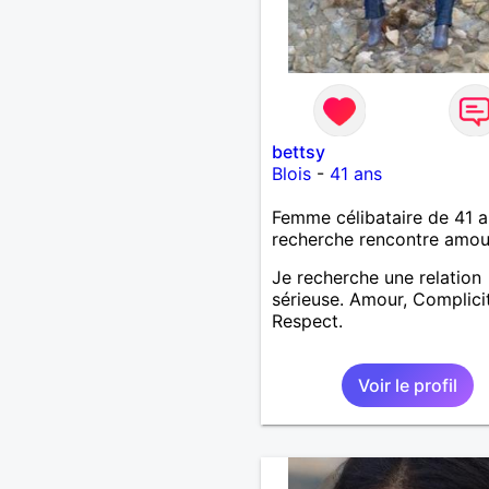
bettsy
Blois
-
41 ans
Femme célibataire de 41 a
recherche rencontre amo
Je recherche une relation
sérieuse. Amour, Complici
Respect.
Voir le profil