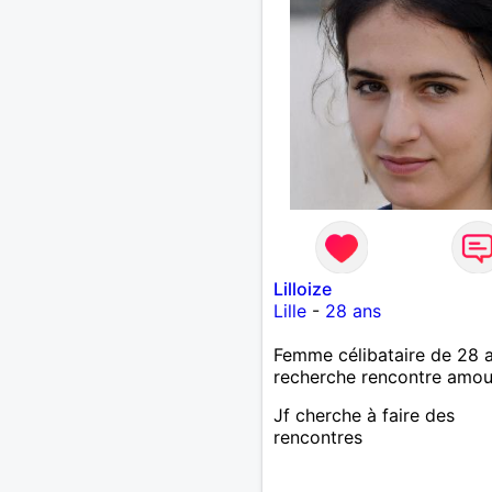
Lilloize
Lille
-
28 ans
Femme célibataire de 28 
recherche rencontre amo
Jf cherche à faire des
rencontres