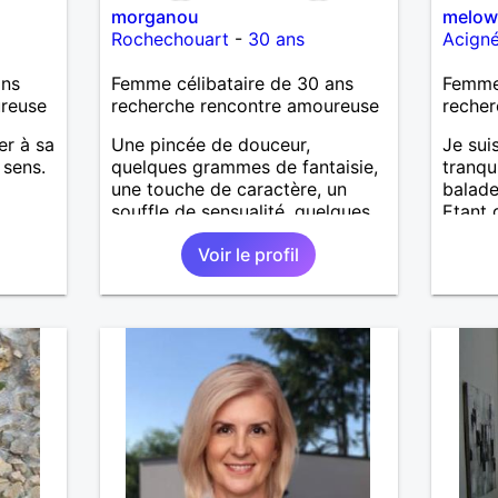
morganou
melow
Rochechouart
-
30 ans
Acign
ans
Femme célibataire de 30 ans
Femme
ureuse
recherche rencontre amoureuse
recher
er à sa
Une pincée de douceur,
Je sui
 sens.
quelques grammes de fantaisie,
tranqui
une touche de caractère, un
balader
souffle de sensualité, quelques
Etant 
gouttes de féminité, le tout
suis o
Voir le profil
saupoudré de bonne humeur et
connai
de joie de vivre.
tout e
presso