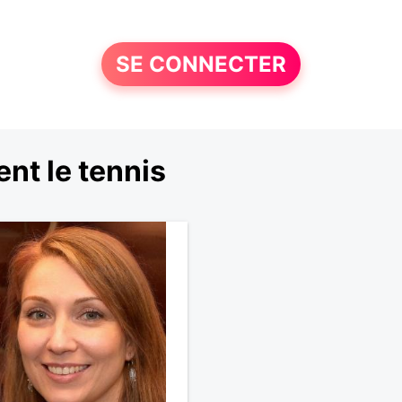
SE CONNECTER
nt le tennis