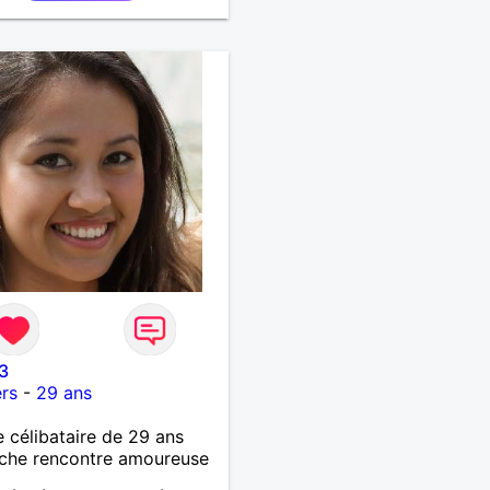
3
rs
-
29 ans
célibataire de 29 ans
che rencontre amoureuse