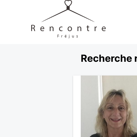
Recherche r