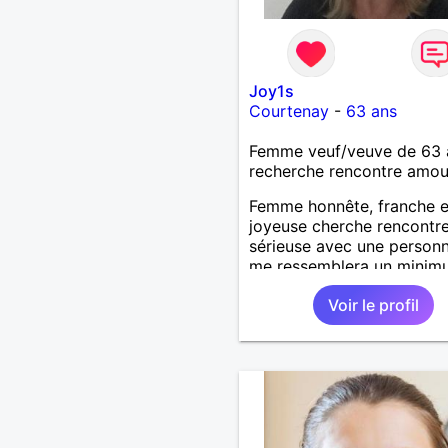
Joy1s
Courtenay
-
63 ans
Femme veuf/veuve de 63 
recherche rencontre amo
Femme honnête, franche e
joyeuse cherche rencontr
sérieuse avec une personn
me ressemblera un minimum
des défauts comme tout l
Voir le profil
monde et souhaite une vi
sereine dans une relation 
long terme.