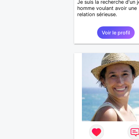
Je suis la recherche d'un 
homme voulant avoir une
relation sérieuse.
Voir le profil