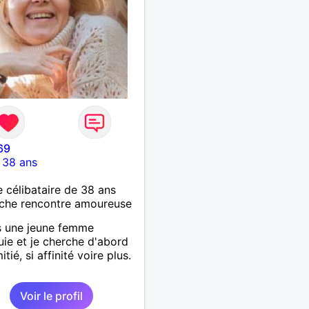
69
-
38 ans
célibataire de 38 ans
che rencontre amoureuse
s une jeune femme
ie et je cherche d'abord
tié, si affinité voire plus.
Voir le profil