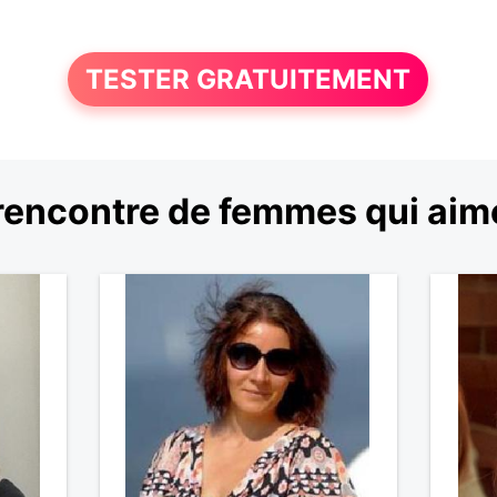
TESTER GRATUITEMENT
encontre de femmes qui aime