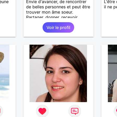
jeune
Envie d'avancer, de rencontrer
L'être
de belles personnes et peut être
il ne p
trouver mon âme soeur.
Partager, donner, recevoir.
Apprendre à se connaître et voir
Voir le profil
ce que l'avenir nous réserve !