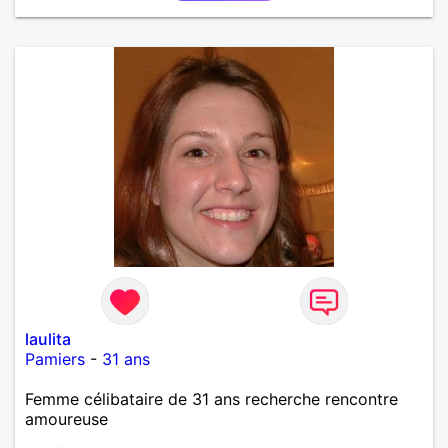
laulita
Pamiers
-
31 ans
Femme célibataire de 31 ans recherche rencontre
amoureuse