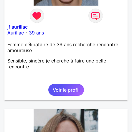
jf aurillac
Aurillac
-
39 ans
Femme célibataire de 39 ans recherche rencontre
amoureuse
Sensible, sincère je cherche à faire une belle
rencontre !
Voir le profil