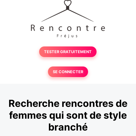
TESTER GRATUITEMENT
SE CONNECTER
Recherche rencontres de
femmes qui sont de style
branché