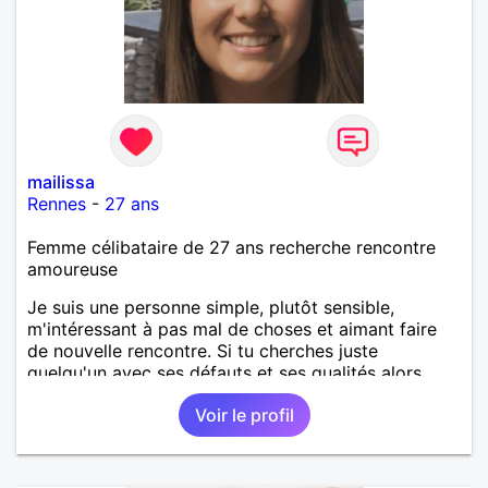
mailissa
Rennes
-
27 ans
Femme célibataire de 27 ans recherche rencontre
amoureuse
Je suis une personne simple, plutôt sensible,
m'intéressant à pas mal de choses et aimant faire
de nouvelle rencontre. Si tu cherches juste
quelqu'un avec ses défauts et ses qualités alors
pourquoi ne pas faire connaissance?
Voir le profil