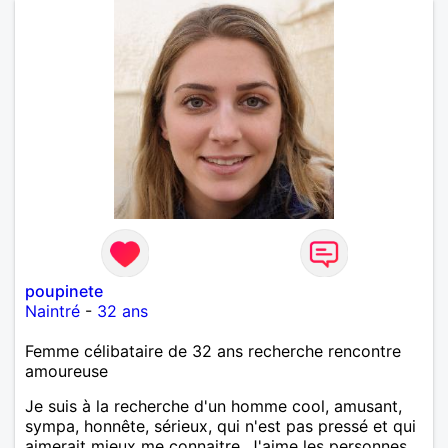
poupinete
Naintré
-
32 ans
Femme célibataire de 32 ans recherche rencontre
amoureuse
Je suis à la recherche d'un homme cool, amusant,
sympa, honnête, sérieux, qui n'est pas pressé et qui
aimerait mieux me connaitre. J'aime les personnes