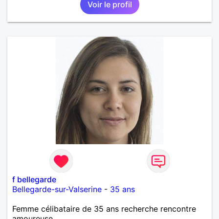
Voir le profil
f bellegarde
Bellegarde-sur-Valserine
-
35 ans
Femme célibataire de 35 ans recherche rencontre
amoureuse