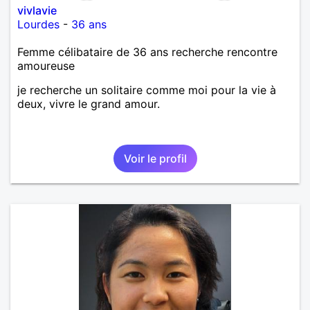
vivlavie
Lourdes
-
36 ans
Femme célibataire de 36 ans recherche rencontre
amoureuse
je recherche un solitaire comme moi pour la vie à
deux, vivre le grand amour.
Voir le profil