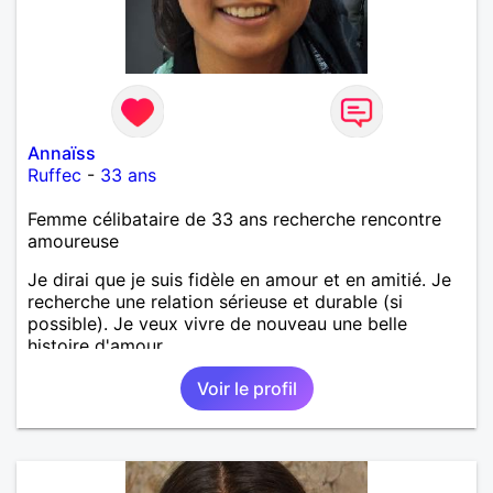
Annaïss
Ruffec
-
33 ans
Femme célibataire de 33 ans recherche rencontre
amoureuse
Je dirai que je suis fidèle en amour et en amitié. Je
recherche une relation sérieuse et durable (si
possible). Je veux vivre de nouveau une belle
histoire d'amour.
Voir le profil