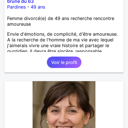
brune du 63
Pardines
-
49 ans
Femme divorcé(e) de 49 ans recherche rencontre
amoureuse
Envie d'émotions, de complicité, d'être amoureuse.
A la recherche de l'homme de ma vie avec lequel
j'aimerais vivre une vraie histoire et partager le
quotidien. Il devra être sincère, responsable,
ambitieux, entreprenant, fort de caractère et avec le
Voir le profil
sens de l'humour. Il saura me chouchouter et me
mettre en valeur, me donner son amour et attention.
Merci de m'avoir lu et à bientôt...