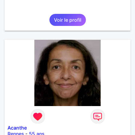
Voir le profil
Acanthe
Rennes
-
55 ans