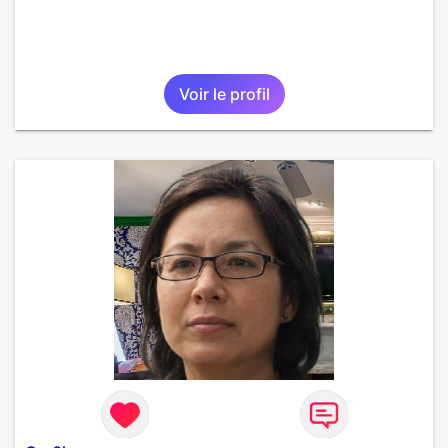
Voir le profil