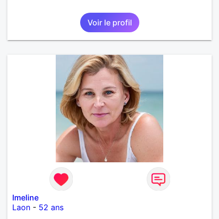
Voir le profil
Imeline
Laon
-
52 ans