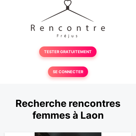
TESTER GRATUITEMENT
SE CONNECTER
Recherche rencontres
femmes à Laon