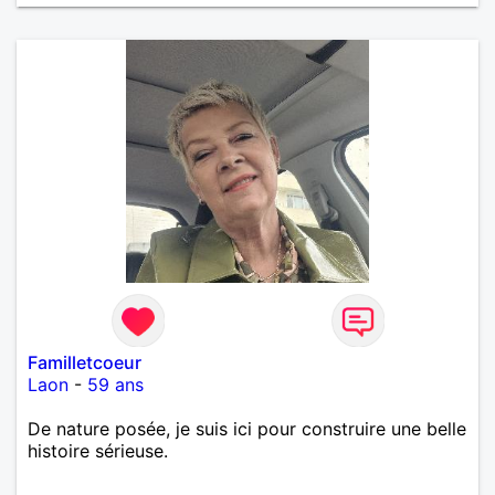
Familletcoeur
Laon
-
59 ans
De nature posée, je suis ici pour construire une belle
histoire sérieuse.