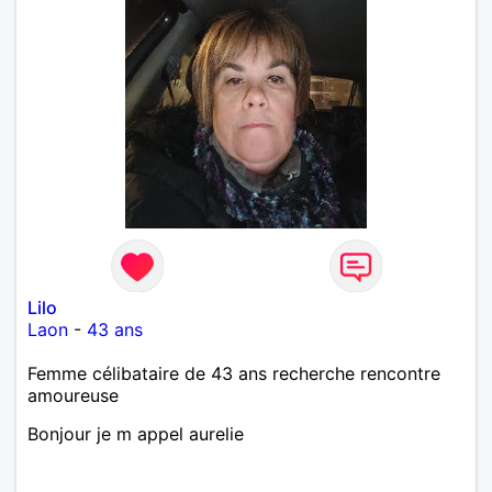
Lilo
Laon
-
43 ans
Femme célibataire de 43 ans recherche rencontre
amoureuse
Bonjour je m appel aurelie