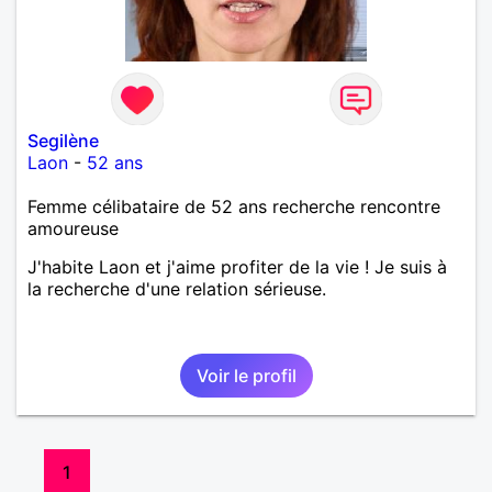
Segilène
Laon
-
52 ans
Femme célibataire de 52 ans recherche rencontre
amoureuse
J'habite Laon et j'aime profiter de la vie ! Je suis à
la recherche d'une relation sérieuse.
Voir le profil
1