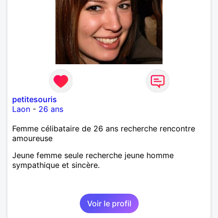
petitesouris
Laon
-
26 ans
Femme célibataire de 26 ans recherche rencontre
amoureuse
Jeune femme seule recherche jeune homme
sympathique et sincère.
Voir le profil