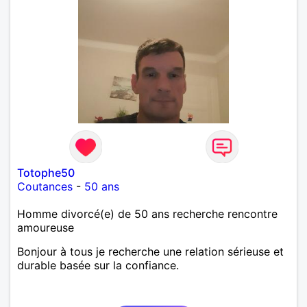
Totophe50
Coutances
-
50 ans
Homme divorcé(e) de 50 ans recherche rencontre
amoureuse
Bonjour à tous je recherche une relation sérieuse et
durable basée sur la confiance.