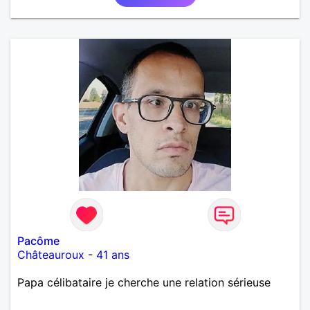
Pacôme
Châteauroux
-
41 ans
Papa célibataire je cherche une relation sérieuse