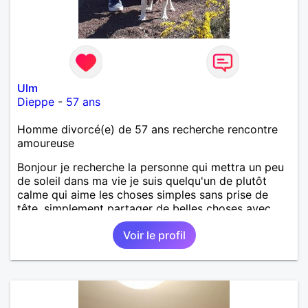
Ulm
Dieppe
-
57 ans
Homme divorcé(e) de 57 ans recherche rencontre
amoureuse
Bonjour je recherche la personne qui mettra un peu
de soleil dans ma vie je suis quelqu'un de plutôt
calme qui aime les choses simples sans prise de
tête, simplement partager de belles choses avec
une personne qui me ressemble .
Voir le profil