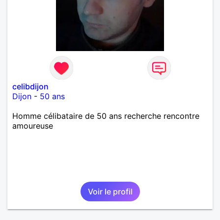
Divers je fait en moyenne 6 km de marche par jour
a pieds. A la fin de mon travail a mon domicile. J 'ai
un rêve cet de construire une vie a deux en
harmonie. Si je pourrais lui décrocher la lune je le
ferais. A chaque fois que je vois un beau ciel étoilé
je rêve d' être avec quelqu'un.
celibdijon
Dijon
-
50 ans
Homme célibataire de 50 ans recherche rencontre
amoureuse
Voir le profil