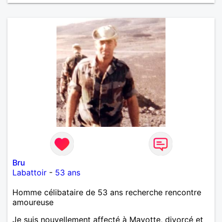
Bru
Labattoir
-
53 ans
Homme célibataire de 53 ans recherche rencontre
amoureuse
Je suis nouvellement affecté à Mayotte, divorcé et