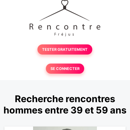
TESTER GRATUITEMENT
SE CONNECTER
Recherche rencontres
hommes entre 39 et 59 ans