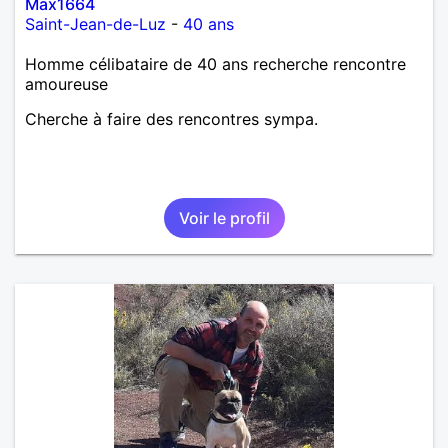
Max1664
Saint-Jean-de-Luz
-
40 ans
Homme célibataire de 40 ans recherche rencontre
amoureuse
Cherche à faire des rencontres sympa.
Voir le profil