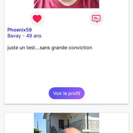
Phoenix59
Bavay
-
49 ans
juste un test....sans grande conviction
Voir le profil