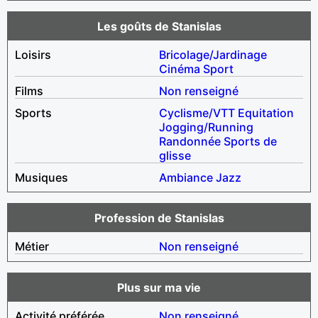
Les goûts de Stanislas
Loisirs
Bricolage/Jardinage
Cinéma
Sport
Films
Non renseigné
Sports
Cyclisme/VTT
Equitation
Jogging/Running
Randonnée
Sports de
glisse
Musiques
Ambiance
Jazz
Profession de Stanislas
Métier
Non renseigné
Plus sur ma vie
Activité préférée
Non renseigné