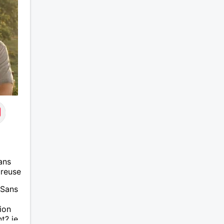
ans
ureuse
 Sans
ion
t? je