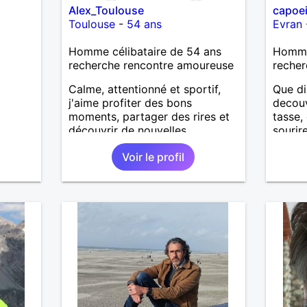
Alex_Toulouse
capoei
Toulouse
-
54 ans
Evran
Homme célibataire de 54 ans
Homme
recherche rencontre amoureuse
recher
Calme, attentionné et sportif,
Que di
j'aime profiter des bons
decouv
moments, partager des rires et
tasse,
découvrir de nouvelles
sourir
expériences. Sincère et à
me fer
Voir le profil
l'écoute, je recherche une
a tout
personne avec qui construire
une belle complicité et une
relation authentique.