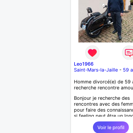
Leo1966
Saint-Mars-la-Jaille
-
59 a
Homme divorcé(e) de 59 
recherche rencontre amo
Bonjour je recherche des
rencontres avec des fem
pour faire des connaissan
si feeling peut être un lon
chemin. Je laisse le desti
Voir le profil
guider. Je suis un homme 