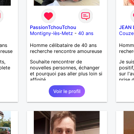
PassionTchouTchou
JEAN 
Montigny-lès-Metz
-
40 ans
Couze
ans
Homme célibataire de 40 ans
Homme
ureuse
recherche rencontre amoureuse
recher
ts,
Souhaite rencontrer de
Je sui
plete
nouvelles personnes, échanger
positi
et pourquoi pas aller plus loin si
sur l'a
affinité...
prise d
Toujou
Voir le profil
heureu
veuvag
l'aven
intens
tendre
suite 
premie
puis s