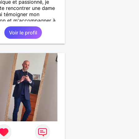
que et passionné, je
te rencontrer une dame
ui témoigner mon
ion et m'accompagner à
n ou lors de sorties entre
Voir le profil
tionneurs.