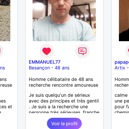
l'aven
peur d
prends
Mon me
CEP ce
Avec c
sais li
raison
corres
demois
EMMANUEL77
papap
moins
ns
Besançon
-
48 ans
Artix
ans
Homme célibataire de 48 ans
Homme
ureuse
recherche rencontre amoureuse
recher
Je suis quelqu'un de sérieux
calme 
mes
avec des principes et très gentil
une pe
ces et
. Je suis a la recherche une
pour f
g
personne très sérieuses ,franche
chemi
n nous
et honnête les critères les plus
Voir le profil
simple
importants, voir accepter une