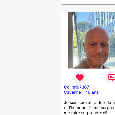
honnête et fidèle.
Colibri97367
Cayenne
-
46 ans
Je suis sportif, j’adore la 
et l’humour. J’aime surpre
me faire surprendre.🌺