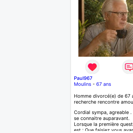
Paul967
Moulins
-
67 ans
Homme divorcé(e) de 67 
recherche rencontre amo
Cordial sympa, agreable .
se connaitre auparavant.
Lorsque la première quest
est : Que faisiez vous avan