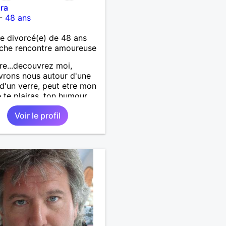
ra
-
48 ans
 divorcé(e) de 48 ans
che rencontre amoureuse
re...decouvrez moi,
rons nous autour d'une
 d'un verre, peut etre mon
e te plairas, ton humour
a pouffer.. en tout cas on
Voir le profil
 a gagner.