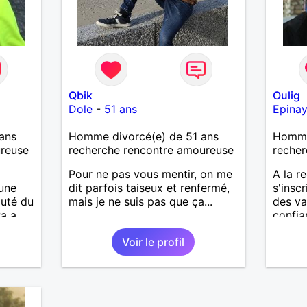
Qbik
Oulig
Dole
-
51 ans
Epinay
ans
Homme divorcé(e) de 51 ans
Homme 
ureuse
recherche rencontre amoureuse
recher
Pour ne pas vous mentir, on me
A la r
 une
dit parfois taiseux et renfermé,
s'insc
auté du
mais je ne suis pas que ça...
des va
Pa a
confia
, fidél
Voir le profil
interpe