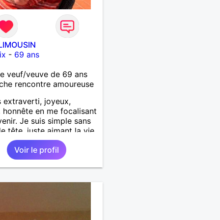
LIMOUSIN
ix
-
69 ans
 veuf/veuve de 69 ans
che rencontre amoureuse
s extraverti, joyeux,
f, honnête en me focalisant
venir. Je suis simple sans
e tête, juste aimant la vie.
rs en pensées positives,
Voir le profil
x de vivre. Malgré mon
e je me tourne vers
ir pour une deuxième vie
e, remplie de joie, de
sse et pourquoi pas par la
d'amour. Déjà dans un
r temps, se connaître,
'apprécier et ensuite