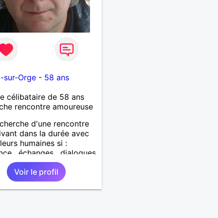
-sur-Orge
-
58 ans
célibataire de 58 ans
che rencontre amoureuse
echerche d'une rencontre
rivant dans la durée avec
leurs humaines si :
nce , échanges , dialogues
ité , partage .... vous
Voir le profil
lle