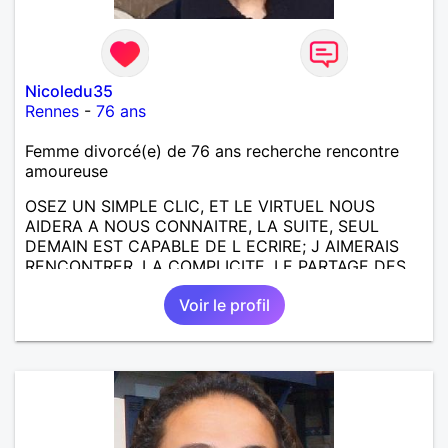
Nicoledu35
Rennes
-
76 ans
Femme divorcé(e) de 76 ans recherche rencontre
amoureuse
OSEZ UN SIMPLE CLIC, ET LE VIRTUEL NOUS
AIDERA A NOUS CONNAITRE, LA SUITE, SEUL
DEMAIN EST CAPABLE DE L ECRIRE; J AIMERAIS
RENCONTRER, LA COMPLICITE, LE PARTAGE DES
BELLES CHOSES DE LA VIE : BALADES, VOYAGES
Voir le profil
EN FRANCE OU AILLEURS. ETRE A L ECOUTE DE L
AUTRE, ET LA VIE SERA PLUS BELLE
ENCORE.....................