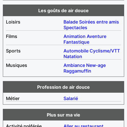
Les goûts de air douce
Loisirs
Balade
Soirées entre amis
Spectacles
Films
Animation
Aventure
Fantastique
Sports
Automobile
Cyclisme/VTT
Natation
Musiques
Ambiance
New-age
Raggamuffin
Profession de air douce
Métier
Salarié
Plus sur ma vie
Activité préférée
Aller au restaurant